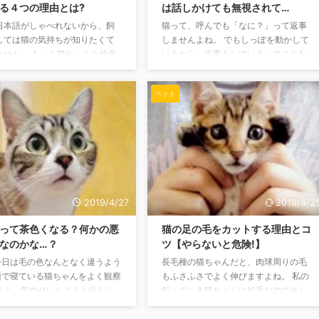
 猫にとって ...
る４つの理由とは?
は話しかけても無視されて…
日本語がしゃべれないから、飼
猫って、呼んでも「なに？」って返事
しては猫の気持ちが知りたくて
しませんよね。 でもしっぽを動かして
ません。 もっと猫ちゃんと仲良
いるから、返事をしているってことな
いですか? もっと猫ちゃんの気
のでしょうか? 寝ている時にも、しっぽ
解したいですか? 18年間猫と共
がピクピクっとなるときがあります
ペット
している私が、猫のしっぽから
が、実際の所どうなのでしょう。 もし
、猫の気持ちを教えちゃいます!
も猫ちゃんが返事をしてくれていた
た瞬間が、最高の癒され時間に
ら、飼い主としてはとても嬉しい気持
と間違いなしです。 座っている
ちになりますよね! 猫は返事をするの?
にしっぽをパタパタする時の気
そもそも猫はあなたの呼びかけに返事
窓辺や石の上で猫ちゃんが、縦に
をすることなどあるのでしょうか? あな
をパタパタと動かすことがあり
たの猫ちゃんはどうですか? 私が飼って
 これは、これから何をしようか?
いる猫ちゃんの名前を呼ぶと「ニャ
2019/4/27
2019/4/2
ている時のしぐさです。 あなた
ー」と鳴いて返事をしてくれているよ
 ...
うに見えることもあ ...
って茶色くなる？何かの悪
猫の足の毛をカットする理由とコ
なのかな…？
ツ【やらないと危険!】
 今日は毛の色なんとなく違うよう
長毛種の猫ちゃんだと、肉球周りの毛
窓辺で寝ている猫ちゃんをよく観察
もふさふさでよく伸びますよね。 私の
ると、気のせいかどうか分から
飼っている猫ちゃんは短毛なのでそん
ど、なんか思っていたのと毛の
なに気を使わないのですが、長毛種の
。今日は何となく茶色っぽい。
猫ちゃんは肉球周りの毛をカットして