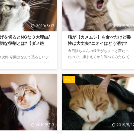
ど痛い、でもやっぱり可愛い。」って
３ステップ 「ステップ1」初日〜
感じます。 猫が頭突きをする理由 ①
 初日の対面はNG 絶対に初日か
あなたのことが大好きすぎる 猫ちゃん
なり対面させてはいけません。
が頭突きをしてくるのは、あなたのこ
ら、猫が他の猫を認め、慣れる
2019/5/17
2019/5/1
とを「大好き!」と言っています。 頭突
は最低でも１週間ほどの時間が
きをしなが ...
からです。 はじめのうちは先住
げを切るとNGな３大理由/
猫が【カメムシ】を食べたけど毒
.
切な役割とは?【ダメ絶
性は大丈夫?ニオイはどう消す?
今日猫ちゃんの様子がちょっと変だっ
たので、捕まえてから調べてみたら く
コ次郎 今回はなんて恐ろしいテ
っさ!! 激くさ。 カメムシくさいです…
！ 黒ネコ太郎 ひげはとても大事
口から臭うので食べてしまったんでし
ぞ！ どんな猫ちゃんにもひげっ
ょうか? 黒ネコ太郎 ゲップー…なんやこ
てるものですが、なくなったら
ペット
れ、ワシの口、臭っ！どないなっとん
ってしまうのでしょうか? 人間の
ねん！ 猫ちゃんもくさすぎて嫌がって
毎日剃っても何の問題もありま
いるようですけど、カメムシって食べ
ね。 実は人間と同じように猫ち
ても大丈夫なんでしょうか? くさすぎる
ひげを切ってしまうと、大変な
のでなんとかしてあげたいと思います
なってしまうんです! 猫のひげの
よね。 この記事を読んで、対処法を知
なくなってしまったらどのよう
りましょう。 猫はカメムシを食べても
リットがあるのか。 今回の記事
平気なの? 結論から言いますと、大丈夫
していきます。 猫のひげを切る
2019/5/13
2019/5/1
です。 猫はカメムシを食べたくらいで
衡感覚が狂ってしまう 猫ちゃん