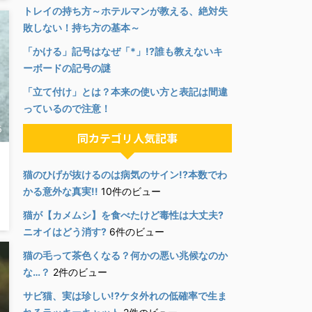
トレイの持ち方～ホテルマンが教える、絶対失
敗しない！持ち方の基本～
「かける」記号はなぜ「*」!?誰も教えないキ
ーボードの記号の謎
「立て付け」とは？本来の使い方と表記は間違
っているので注意！
5
同カテゴリ人気記事
猫のひげが抜けるのは病気のサイン!?本数でわ
かる意外な真実!!
10件のビュー
猫が【カメムシ】を食べたけど毒性は大丈夫?
ニオイはどう消す?
6件のビュー
猫の毛って茶色くなる？何かの悪い兆候なのか
な…？
2件のビュー
サビ猫、実は珍しい!?ケタ外れの低確率で生ま