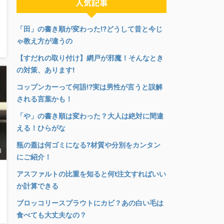
人気記事
「田」の書き順が変わった⁉︎どうして昔と今じ
ゃ教え方が違うの
【すだれの取り付け】網戸が邪魔！そんなとき
の対策、あります!
コップンカーって何語⁉︎実は男性が言うと誤解
される言葉かも！
「や」の書き順は変わった？大人は絶対に間違
える！ひらがな
瓶の蓋は何ゴミになる?材質や分別をカンタン
8
にご紹介！
アスファルトの比重を知ると何t注文すればいい
か計算できる
ブロッコリースプラウトにカビ？あの白い毛は
食べても大丈夫なの？