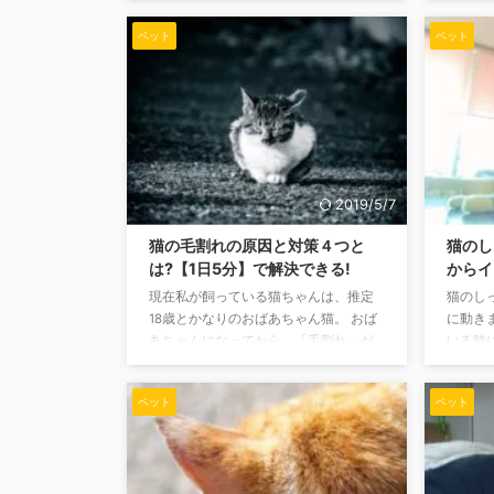
毎日のように猫の鳴き真似をしては、
ソマリ
ペット
ペット
コミュニケーションを取れないか試行
日まで
錯誤しています。 今回は、猫の鳴き真
突然凶
似をして猫に通用するの? 猫の鳴き真似
験あり
のコツなどをご紹介していく記事で
化する
す。 猫の鳴き真似も極めれば、あなた
この記
の猫ちゃんと会話できちゃうかもしれ
や、そ
ませんよ。 猫の鳴き真似は、はたして
て書い
猫に通用するのか? 猫の鳴き真似が上手
にして
2019/5/7
ければ通用しますし、下手だと当然通
マリの
用しません。 ...
て凶暴な
猫の毛割れの原因と対策４つと
猫のし
は?【1日5分】で解決できる!
からイ
現在私が飼っている猫ちゃんは、推定
猫のし
18歳とかなりのおばあちゃん猫。 おば
に動き
あちゃんになってから、「毛割れ」が
いる時
目立ってきました。 若い頃はつやつや
でも、
していた毛並みが、前よりボサボサに
いるん
ペット
ペット
なったかも?と、あなたも心配になるか
ありま
もしれません。 元気そうに見えていて
ことは
も、毛並みの調子が悪いと心配になり
は猫に
ますね。 この記事では、毛割れの原因
んです