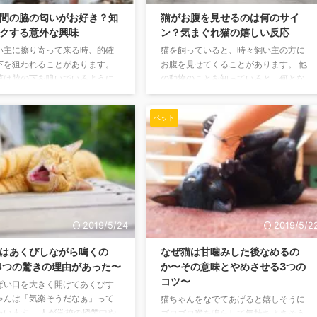
間の脇の匂いがお好き？知
猫がお腹を見せるのは何のサイ
クする意外な興味
ン？気まぐれ猫の嬉しい反応
い主に擦り寄って来る時、的確
猫を飼っていると、時々飼い主の方に
下を狙われることがあります。
お腹を見せてくることがあります。 他
草は脇の下を嗅いでいるように
の動物のことを知っていると、何とな
ますし、猫によっては舐めてく
く意味がわかる人がいるかもしれませ
いるようです。 今回はその猫の
んが、飼っている猫の場合はそれなり
ペット
脇の下の関係についてまとめて
の理由があるのです。 今回はそのこと
す。 アポクリン汗腺と猫にとっ
についてまとめていきます。 お腹を見
ェロモン 猫が脇の下にやって来
せてくれた時に考えられる4つのサイン
そこが収まりがいいというわけ
動物がお腹を見せるという行為は骨で
く脇の下の匂いが、正確に言う
守られていない内蔵部分を晒している
ら出る汗の匂いが好きだからと
ということで、「降参」を意味するポ
由があります。 人間の汗が出る
ーズになります。 しかし、飼っている
る汗腺には2つの種類がありま
猫が急に寝転がってお腹を見せる行為
2019/5/24
2019/5/2
つは体毛や髪が生えている毛の穴
は「降参」ではなく、もっと別の理由
ポクリン汗腺で ...
があります。 信頼して ...
はあくびしながら鳴くの
なぜ猫は甘噛みした後なめるの
4つの驚きの理由があった〜
か〜その意味とやめさせる3つの
コツ〜
ぱい口を大きく開けてあくびす
ゃんは「気楽そうだなぁ」って
猫ちゃんをなでてあげると嬉しそうに
ゃいます。 人が学校の授業中や
ゴロゴロ喉を鳴らして気持ちよさそう