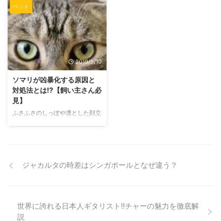
も、なんだかいつも土の香りがし
いるってことなのでしょうか? 寝
ペット
て、困っています。 猫も外から
ている時にも、しっぽがピクピク
帰ってきたら自分で手を洗ってく
っとなるときがありますが、実際
れたらいいですが、そうはいきま
の所どうなのでしょう。 もしも
せん。 だったら、あなたが猫ち
猫ちゃんが返事をしてくれていた
ゃんの手足を拭いてあげましょ
ら、飼い主としてはとても嬉しい
2019/5/10
う! でもいくつかのコツと注意点
気持ちになりますよね! 猫は返事
があるので、ご紹介していきま
をするの? そもそも猫はあなたの
ソマリが凶暴化する原因と
す。 猫のことを知るチャンスで
呼びかけに返事をすることなどあ
対処法とは⁉【飼い主さん必
もあります。 お湯を使って猫の
るのでしょうか? あなたの猫ちゃ
見】
足を拭こう 猫の足を拭く1つ目の
んはどうですか? 私が飼っている
ふさふさのしっぽや凛とした顔立
コツは、お湯を使うことです。
猫ちゃんの名前を呼ぶと「ニャ
ちに魅了されてソマリを愛してや
もし水を全く怖がらない猫ちゃん
ー」と鳴いて返事をしてくれてい
まない飼い主さんは大勢います。
...
るように見えることもあ ...
あなたもソマリ大好き飼い主さん
の1人でしょうか? ソマリを飼っ
ている方であれば、「昨日まで甘
ジャカルタの時差はシンガポールとなぜ違う？
えていたのにソマリがある日突然
凶暴になってしまった」という経
験ありませんか? ソマリがいきな
り凶暴化する原因とは一体何なの
世界に誇れる日本人ギタリスト!!チャーの魅力を徹底解
でしょう。 この記事ではソマリ
説