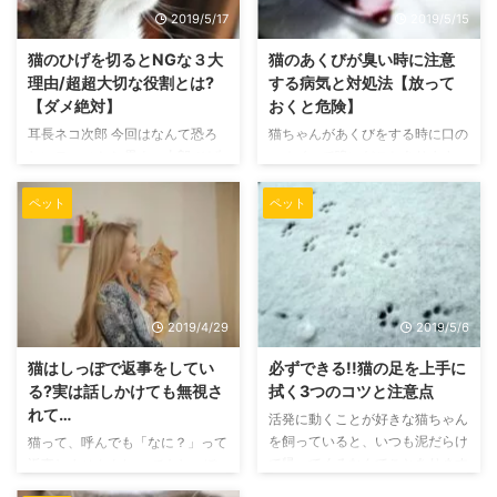
2019/5/17
2019/5/15
猫のひげを切るとNGな３大
猫のあくびが臭い時に注意
理由/超超大切な役割とは?
する病気と対処法【放って
【ダメ絶対】
おくと危険】
耳長ネコ次郎 今回はなんて恐ろ
猫ちゃんがあくびをする時に口の
しいテーマ！！ 黒ネコ太郎 ひげ
ニオイって嗅いだことあります
はとても大事なんだぞ！ どんな
か? 私は顔の横であくびをされる
猫ちゃんにもひげって生えてるも
と「くさっ!」てなることがよく
ペット
ペット
のですが、なくなったらどうなっ
あります。 いつから臭くなった
てしまうのでしょうか? 人間の場
のかはわかりませんが…これって
合は毎日剃っても何の問題もあり
正常なのでしょうか?それともな
ませんよね。 実は人間と同じよ
んかの病気? 猫ちゃんの健康に直
うに猫ちゃんのひげを切ってしま
結することなので気になりますよ
2019/4/29
2019/5/6
うと、大変なことになってしまう
ね。 この記事は猫ちゃんの口臭
んです! 猫のひげの役割となくな
が気になるあなたに役立つと思い
猫はしっぽで返事をしてい
必ずできる!!猫の足を上手に
ってしまったらどのようなデメリ
ます。 どんな病気や原因が考え
る?実は話しかけても無視さ
拭く3つのコツと注意点
ットがあるのか。 今回の記事で
られるか、またその予防法につい
れて…
活発に動くことが好きな猫ちゃん
紹介していきます。 猫のひげを
てのアドバイスがありますよ。
を飼っていると、いつも泥だらけ
猫って、呼んでも「なに？」って
切ると、平衡感覚が狂ってしまう
猫のあくびが臭いのは正常なの
で帰ってくるなんてことあります
返事しませんよね。 でもしっぽ
猫ちゃんのひげを切ってしまう
か? あまりにも臭かったらやはり
よね。 私の飼っている猫ちゃん
を動かしているから、返事をして
と、部屋の隅でいつまでも ...
それは異常でしょう。 しかし ...