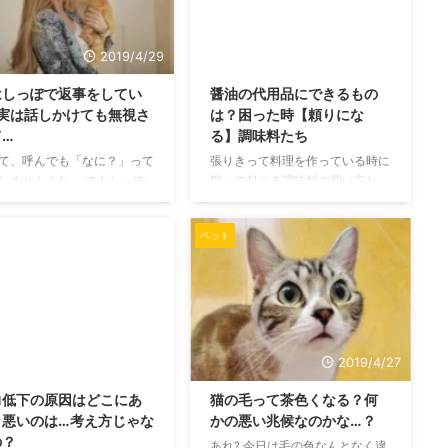
の種類では下二段活用に属し
ゃいます! ふとした瞬間が、最高
。 下二段活用は全ての活用
の癒され時間になること間違いな
にウ・エ段の音が入ってそれ
しです。 座っている時、縦にし
2019/4/29
2019/4/28
る、れ、よ」が付く形で活用
っぽをパタパタする時の気持ち
はしっぽで返事をしてい
醤油の代用品にできるもの
ます。 語幹―受(う)く 未然
窓辺や石の上で猫ちゃんが、縦に
?実は話しかけても無視さ
は？困った時【頼りにな
-け 連用形 う-け 終止形 う-
しっぽをパタパタと動かすことが
て…
る】調味料たち
連体形 う-くる 已然形 う-くれ
あります。 これは、これから何
形 う-けよ 語幹―見(み)ゆ 未
をしようか?と考えている時のし
て、呼んでも「なに？」って
張りきって料理を作っている時に
ぐさです。 あなたもこれから ...
しませんよね。 でもしっぽ
限って起こる調味料の買い忘れ。
かしているから、返事をして
料理によっては入れなくても問題
ってことなのでしょうか? 寝
ないものもあるかもしれません
ペット
る時にも、しっぽがピクピク
が、その中でも醤油はそういうわ
なるときがありますが、実際
けにもいかないと思います。 今
どうなのでしょう。 もしも
回はそんな醤油の代わりに使える
ゃんが返事をしてくれていた
ものを紹介していきます。 意外
飼い主としてはとても嬉しい
とたくさん？醤油に代わる調味料
ちになりますよね! 猫は返事
それでは醤油の代用品を見ていき
るの? そもそも猫はあなたの
ます。 基本的には普段使う醤油
2019/4/27
2019/4/27
かけに返事をすることなどあ
に完全に代われるものではないの
力低下の原因はどこにあ
猫の毛って茶色くなる？何
でしょうか? あなたの猫ちゃ
で、あくまで緊急時のものとして
？悪いのは…考え方じゃな
かの悪い兆候なのかな…？
どうですか? 私が飼っている
見てください。 めんつゆ 料理に
の？
ゃんの名前を呼ぶと「ニャ
混ぜて使う場合には恐らく最も使
あれ? 今日は毛の色なんとなく違