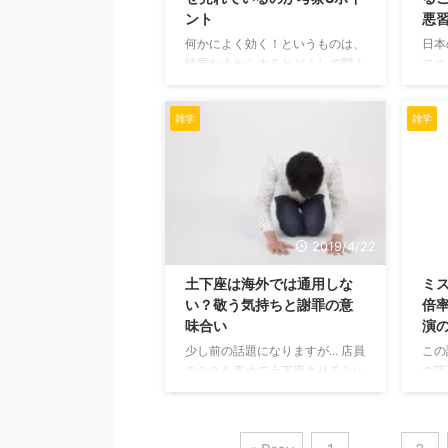
ント
悪
あなたの足をひっかく理由は、あ
とし
なたの足を獲物だと思っているか
(ひ
何かによく効く！というものは、
日本
らです。 そもそも猫は単独で行
って
慎重な人からするとどうして聞く
ての
...
の？という疑問が湧くものです。
下座
今回はそれに当てはまるバンデル
るの
雑学
雑学
の製品の効果について見ていく記
終わ
事になります。 ネックレスやブ
す。
レスレットを身に付けるだけで効
る光
果があるなんて、本当にありえる
で意
のでしょうか……？ バンデルの効
う人
能と具体性 バンデルとは、最新
です
のジャパンテクノロジーを駆使し
し、
2019/4/22
て開発されたライフスタイルギ
た土
土下座は海外では通用しな
ミ
ア。 形状はネックレスやブレス
ます
い？敬う気持ちと謝罪の意
倍
レットなどがあります。 バンデ
いて
味合い
演
ルの製品を身に付けると、運動能
日本
力、バランス能力、回復力、集中
下座
少し前の話題になりますが… 店員
この
力について身体的なポテンシャ ...
り、
のミスを責めて土下座させるとい
の応
平伏 .
う動画がもてはやされ、撮影者は
りま
逮捕される事件が多発しました
があ
ね。 土下座は日本では謝罪をす
は、