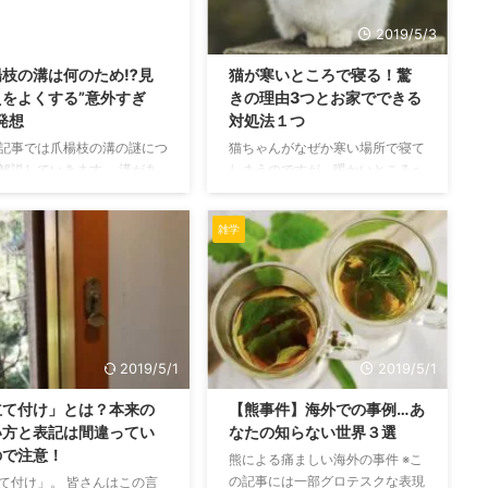
と死ぬの? 実際には、猫の耳
が覆る2つのパターン 不採用が覆
を入れても死ぬことはありま
る状況は2パターンが想像できま
2019/5/3
2019/5/3
。 昔からこういう噂が有名
すが、結論から言えば可能性はか
楊枝の溝は何のため⁉見
猫が寒いところで寝る！驚
が、噂が本当なら猫ちゃんを
なり厳しいです。 ①企業側から
えをよくする”意外すぎ
きの理由3つとお家でできる
ンプーするなど生死を分ける
不採用を覆すというパターン こ
発想
対処法１つ
な仕事のはずです。 でも現
れが起こりうるのは他に採用を検
そんなことありませんよね。
討していた人が内定を辞退した場
記事では爪楊枝の溝の謎につ
猫ちゃんがなぜか寒い場所で寝て
飼っている猫ちゃんも年 ...
合に、繰り下げで不採用が覆 ...
解説していきます。 溝があ
しまうのですが、暖かいところへ
由について様々な説が呟かれ
移動させても、すぐにまた寒いと
ますが、本当のところはどう
ころに戻ってしまいます。 何と
雑学
でしょうか。 爪楊枝の溝が
も奇妙な行動ですね。 なぜこの
あるのかという説 爪楊枝の
ような行動をとるのでしょうか?
ていない方に付いている溝で
暖かくしてあげたほうが良いので
、普通に使う分には何も気に
しょうか? いくつかの説がありま
ない部分で、用途はよくわか
すので、まとめてみました。 あ
いものです。 ただ、この溝
なたの猫ちゃんの状況と比べてみ
いていることに対する説はい
てください。 体力の低下。身を
2019/5/1
2019/5/1
挙げられます。 爪楊枝置き
守るために寒い場所で寝る 「猫
立て付け」とは？本来の
【熊事件】海外での事例…あ
る 爪楊枝の溝は1つか2つ付
は死ぬ前になると姿をくらます」
い方と表記は間違ってい
なたの知らない世界３選
います。その溝の部分は力を
という噂の１つの根拠ともなって
ので注意！
ると簡単に折れるものです。
いる説です。 猫ちゃん自身、体
熊による痛ましい海外の事件 ※こ
折った部分を箸置きのように
が弱ってきているのを感じたため
の記事には一部グロテスクな表現
て付け」。 皆さんはこの言