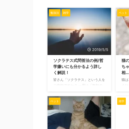
勉強法
雑学
ペット
2019/5/5
ソクラテス式問答法の例/哲
猫
学嫌いにも分かるよう詳し
ち
く解説！
相
皆さん「ソクラテス」という人を
猫は
ご存知ですか？ 一度は「無知の
う!
知」という言葉を耳にしたことが
か?
あるかと思いますが、その生みの
すし
ペット
雑学
親ですね。 そんなソクラテスが
どで
していた知恵の探求の方式がソク
るな
ラテス式問答法と呼ばれるもので
りた
す。 この方法は一度教えられて
って
もなかなかとっつきにくいかもし
紹介