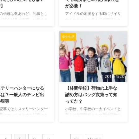
習】
が必要！
ての「左前」の意味 「左前
でコンセントを放置しておくと、
だりまえ)」には使う状況によ
ホコリやゴミは勝手に溜まってい
の伝統は数あれど、礼儀とし
アイドルの応援をする時にサイリ
二つの意味があります。 ...
きます。 ホコリやゴミには湿気
「誠心誠意の謝罪」に使う土
ウムやタオルと並んで必需品とさ
...
。これって果たして意味があ
れるうちわですが、中でもうちわ
でしょうか。 もはや平成は
自作することが多いものです。
学生生活
り。時代は大きく変わりま
でも、初めて作る時は、必要なも
 実際に目の前で土下座され
のがよくわからない人がほとんど
景をまえに…「これってマジ
だと思います。 今回の記事では
味あるの？」って考えてしま
そんな応援用のうちわに必要なも
も出てきました。 時代遅れ
のについてまとめたものです。
。はっきり言って。 しか
アイドル以外でも応援する時に使
これには現代日本が作り上げ
えるのでぜひ見ていってくださ
2019/4/21
2019/4/20
下座のイメージが関係してい
い。 うちわに必要なものと注意
ステリーハンターになる
【林間学校】荷物の上手な
。 今回はそんな土下座につ
点 応援用のうちわに必要になる
率は？一般人のテレビ出
詰め方はバッグ次第って知
真面目に考察する記事です。
のは主に以下の物になります。
の現実
ってた？
で使われる土下座の意味 土
無地のうちわ えんぴつなどのペ
とは日本の礼式の一つであ
ン 両面テープもしくはのり ハサ
記事ではミステリーハンター
小学校、中学校の一大イベントと
地面や床の上に直に座って、
ミ カッター 色画用紙 デコパ ...
募についてまとめた記事にな
言えば林間学校とかの宿泊研修で
..
す。 一般人でもなれたこと
すよね。 子どもはウキウキ気分
るというミステリーハンター
で「早く来ないかなー早く来ない
果たしてどのような形式で横
かなー」なんて軽い感じ。 でも