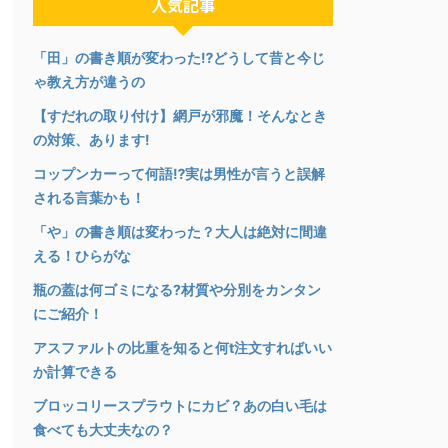
人気記事
「田」の書き順が変わった⁉︎どうして昔と今じ
ゃ教え方が違うの
【すだれの取り付け】網戸が邪魔！そんなとき
の対策、あります!
コップンカーって何語⁉︎実は男性が言うと誤解
される言葉かも！
「や」の書き順は変わった？大人は絶対に間違
える！ひらがな
瓶の蓋は何ゴミになる?材質や分別をカンタン
にご紹介！
アスファルトの比重を知ると何t注文すればいい
か計算できる
ブロッコリースプラウトにカビ？あの白い毛は
食べても大丈夫なの？