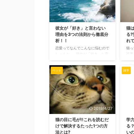
らなかった魅力にまた1つ気づけ
活用
るかもしれませんね。 猫の耳の
ます
横にある切れ目の正体 猫の両耳
語尾
2019/4/29
の付け根近くに、切れ目? のよ
に「
彼女が「好き」と言わない
猫
うに二重になっている部分ありま
され
理由を3つの法則から徹底分
る
すよね。 あの部分の正式名称は
形 う
析！！
れ
「縁皮嚢（えんぴのう）」といい
く 
ます。 ほかにも「耳袋」とよば
命令
恋愛ってなんでこんなに悩むので
猫っ
れていたりするそうです。 ...
然 ...
しょうか...... 彼女が「好き」と言
返事
葉で言わないことに不安な気持ち
を動
なることはありませんか。 彼女
いる
ペット
雑学
が好きと言わない原因はなんなの
てい
か？ 「付き合いはじめはラブラ
っと
ブでいつも好き言ってくれたの
の所
に」......今じゃまったく彼女に
猫ち
「好き」と言ってもらえないと悩
ら、
んでしまう。 ネガティブな発想
気持
をして「もう俺のことが好きじゃ
をす
2019/4/27
なくなった...」なんて早まった気
呼び
猫の目に毛が!!これを読むだ
学
持ちにならないでください。 き
るの
けで解決するたった1つの方
る
っと彼女に「好き」と言わせる方
んは
法とは?
い
法があるはず。 異性の気持ちは
猫ち