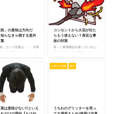
法とコツを教えちゃいます!
らなくて当然のものです。 今回
猫ちゃんの足裏をチェックし
はその「ノシ」について解説して
てくださいね。 足の肉球か
いく記事になります。 ただの
み出た毛をカットするべき?
「のし」ではない？ 「ノシ」の
2019/4/24
2019/4/25
りにも肉球周りの毛が伸びて
意味と使い方 「ノシ」はのしを
左前」の意味は方向だ
コンセントから火花が出た
場合には、カットしたほうが
カタカナで表しているわけではあ
？知らなきゃ損する意外
らもう使えない？身近な事
でしょう。 なぜならイエネ
りません。 これはアスキーアー
言葉
故の対策
場合、フローリングや机など
ト(通称AA)と呼ばれるもので、明
ルツルした所を走り回ってい
確な意味はありませんが、 手を
前」という言葉は・・・日常
長～く家電製品を使っていると…
らです。 肉球には滑 ...
振っている動作に見えることか ...
そこまで使いませんね。 た
誰でも起こりうる事故。 その一
に「左の前」という方向を指
つにコンセントやプラグから火花
けではなく、着物や普通の会
が出るというものがあります。
お役立ち情報
雑学
中で通用する意味を持つ単語
一瞬だけ火花が出てもそのままに
あるのです。 意外と知られ
しておかず対処すべきものなの
ないのが、「左前」の隠され
で、ここでしっかりと確認してい
味。 使い方によっては相手
きましょう。 コンセントから火
らせてしまうこともあるので
花が散る原因 ホコリやゴミ コン
が必要です。 今回はそんな
セントは物によっては一度指すと
前」の意味とその語源を見て
暫くはそのままにしておくことも
2019/4/22
2019/4/22
ます。 これを読むと、文字
あります。 冷蔵庫やパソコンな
座は意味がない!!といえ
うちわのグリッターを売っ
、ご自分の襟元を正してしま
どの家電製品はそうなることも多
これだけの理由【もはや
てる場所まとめ/使用は注意
くなりますよ。 着物と縁起
いでしょう。 しかし、その状態