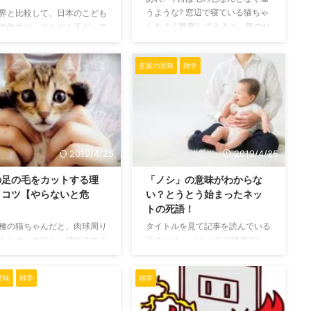
と鳴いて返事をしてくれてい
いやすい代用品です。 市販のめ
うような? 窓辺で寝ている猫ちゃ
界と比較して、日本のこども
うに見えることもあ ...
んつゆの成分はだしと砂糖、 ...
んをよく観察してみると、気のせ
の学力が、どんどん下がって
いかどうか分からないけど、なん
…！」 全国統一テストなどが
か思っていたのと毛の色違う。今
れる度に話題に挙がる、この
言葉の意味
雑学
日は何となく茶色っぽい。 長年
。 その本当の原因はどこに
猫を飼っていると1度は感じる疑
のでしょうか？ 今回はその
問です。 猫ちゃんの毛が茶色く
について見ていきます。 学
なることなどあるのでしょうか?
低下の原因となるもの ゆと
茶色くなっても猫は平気なのでし
育 学力低下の原因として最
ょうか? そんな疑問にお答えしま
く挙げられるのが1980年代
す。 猫の毛が茶色くなることっ
推進されたゆとり教育です。
2019/4/25
2019/4/25
てあるの? 実はけっこう猫の毛の
り教育は週5日制と導入し、
の足の毛をカットする理
「ノシ」の意味がわからな
色が変わることってあります。
で習う範囲を減らして、代わ
とコツ【やらないと危
い？とうとう始まったネッ
私の飼っている猫ちゃんはアメシ
自らが学んで考える時間とし
ョーの雑種なのですが、小さい頃
】
トの死語！
総合的な学習の時間を入れる
は結構アメショーっぽ ...
になりました。 勉強する時
種の猫ちゃんだと、肉球周り
タイトルを見て記事を読んでいる
範囲が減ることは明ら ...
もふさふさでよく伸びますよ
皆さんは、 「そんなの簡単でし
 私の飼っている猫ちゃんは
ょ」と思って来てくれた方か、
なのでそんなに気を使わない
それとも 「本当に意味がわから
意味
雑学
雑学
すが、長毛種の猫ちゃんは肉
ない」 と思って来てくれた方の
りの毛をカットしてあげたほ
どちらでしょうか。 「ノシ」は
良いのでしょうか? オススメ
これだけ見れば普通は意味がわか