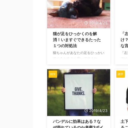
存在するのですよ。 今回はポピ
の方
ーの和名とその種類による花言葉
ぜひ
をまとめた記事です。 種類によ
てみ
って変わるポピーの名前 ポピー
らは
2019/4/25
の和名は雛罌粟(ひなげし、同じ
あま
猫が足をひっかくのを解
「
読みで雛芥子とも)と言います。
いる
消！いますぐできるたった
け
花の形が小さくて可愛らしいとい
良い
１つの対処法
な
うことから雛(ひな)の名前が付け
コの
られました。 日本でポピーを和
のツ
猫ちゃんがあなたの足をひっかい
「左
名とする場合は、もっぱらこ ...
るか
てくるとすごく痛いですよね。
では
私も猫を飼っているので、その気
だ単
持ちがよーくわかります。 なる
すだ
雑学
雑学
べく平和に暮らしたくても、突如
話の
としてそれはやってくるので、癖
でも
になってしまったら厄介ですよ
てい
ね。 なぜ猫はあなたの足をひっ
た意
かいてくるのでしょうか? ひっか
を怒
くことをやめさせることはできる
注意
のでしょうか? 猫がひっかく理由
「左
2019/4/23
と対処法を確認していきましょ
いき
バンデルに効果はある？な
土下
う。 猫は本能的にひっかくこと
通り
ぜ売れているのか考察3ポイ
る
が刷り込まれている 猫ちゃんが
いた