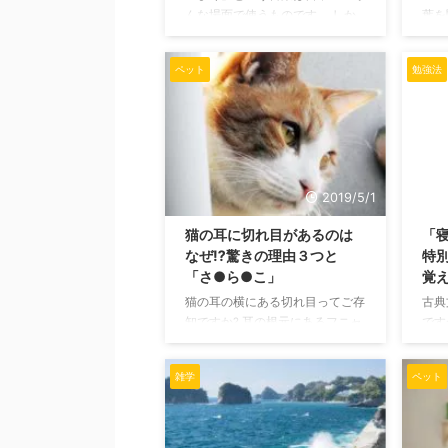
る証拠です。 猫にとって ...
して
んな場面で使うものです。 しか
葉を
し、その言葉を漢字で書こうとす
か？
ると、多くある中からどれが当て
け具
ペット
勉強法
はまるかわからなくなってしまう
付け
ことがあります。 今回はそのう
思い
ちの動詞の「まく」の意味と漢字
せん
の関係について見ていく記事にな
漢字
ります。 よく使われる「まく」
す。
の漢字と意味 単漢字の「幕」な
付け
ど以外の動詞の「まく」を漢字で
見て
2019/5/1
表すと、「巻く」「捲く」「撒
意味
猫の耳に切れ目があるのは
「
く」「蒔く」「播く」などが挙げ
とい
なぜ⁉驚きの理由３つと
特
られます。 これ以外の「まく」
使わ
「さ●ら●こ」
覚
は古語として使われることがほと
付け
んどです。そして、これらの「ま
まに
猫の耳の横にある切れ目ってご存
古典
く」はおおまかに2種類の意味で
意味
知ですか? 耳の根元にあるフニャ
です
分 ...
フニャしているところです。 こ
とい
の記事では、 あのフニャフニャ
もで
雑学
ペット
した切れ目は一体何なのか? ほ
外の
かにも切れ目がある場合、どんな
「寝
理由で誰が付けたものなのか?
く記
をご紹介していきます。 猫の知
が一