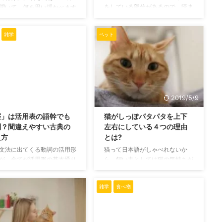
、尖っている部分を置く ...
に、本能により身を守ってい ...
をしている部分があるので、読ま
聞いて、何を思い浮かべます
れる際はご注意ください 熊によ
 建造物？扉や障子の取り付
る人への被害は日本でも時々耳に
合などでしょうか。 「立て
雑学
ペット
するものですが、海外にはそれ以
」という単語を見ると、そう
上に悲惨な結末になった事件がい
浮かべる人が多いかもしれま
くつかあります。 今回はそのよ
が… 実はその場合だと、この
うな事件についてまとめた記事に
は間違った表記になっていま
なります。 日本の熊事件 日本の
 この記事ではそんな「立て
熊被害で最大ものといえば三毛別
」の単語に関わるあれこれを
羆事件（さんけべつひぐまじけ
いきます。 「立て付け」の
2019/4/30
2019/5/9
ん）ですね。→ウィキペディア
と実際の表記 「立て付け」
寝」は活用表の語幹でも
猫がしっぽパタパタを上下
こちらも激しくショッキングな事
う単語ですが、三つの意味で
別？間違えやすい古典の
左右にしている４つの理由
件でした…小説にもなっていま
れることがあります。 立て
す。 以下は海外での熊事件。 星
え方
とは?
の意味① 一つ目は「続けざ
野道夫ヒグマ襲撃事件 海外で ...
すること、立て続け」という
文法に出てくる動詞の活用形
猫って日本語がしゃべれないか
での「立て付け」です。 ...
が、全てが活用形の基本通り
ら、飼い主としては猫の気持ちが
うわけではなく、中には例外
知りたくても知れません。 もっ
てきます。 今回はそんな例
と猫ちゃんと仲良くしたいです
雑学
食べ物
うち、引っかかりやすい
か? もっと猫ちゃんの気持ちを
」の語幹についてまとめてい
理解したいですか? 18年間猫と共
事になります。 語幹と活用
に生活している私が、猫のしっぽ
体になる語 「寝」は動詞の
からわかる、猫の気持ちを教えち