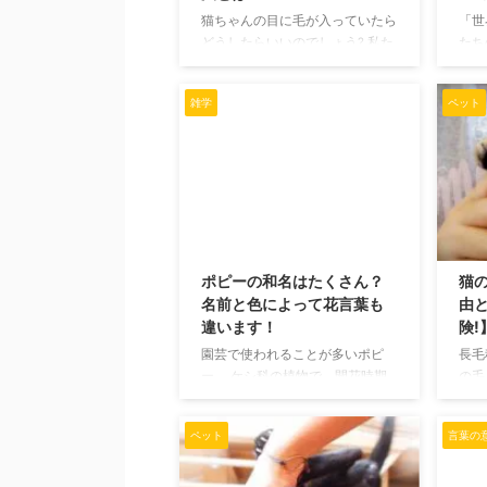
100％分からないから、「好き」
ー」
猫ちゃんの目に毛が入っていたら
「世
と言葉で表 ...
るよ
どうしたらいいのでしょう? 私た
たち
ちがするみたいに、目をこすって
いる
しまってもいいのでしょうか? 目
行わ
雑学
ペット
を傷つけてしまったらどうしよ
問題
う。という不安があるので、取っ
ある
てやるべきか放置しておくべきか
原因
本当に迷いますよね。 私の飼っ
力の
ている猫ちゃんにも同じことが起
り教
きたことがあるので、どうすれば
もよ
いいかご紹介します。 意外と心
から
2019/4/26
配しなくても大丈夫ですよ。 猫
ゆと
ポピーの和名はたくさん？
猫
の目に毛が入っていたらどうすべ
学校
名前と色によって花言葉も
由
き? 猫ちゃんの目に毛が入ってい
りに
違います！
険!
るのを見つけても、放置しておけ
て、
ば大丈夫です。 猫ちゃんが目を
こと
園芸で使われることが多いポピ
長毛
気にしている様子がなさそう ...
間と
ー。 ケシ科の植物で、開花時期
の毛
は3月から5月。 春の到来ととも
ね。
に世の中を明るくしてくれる、色
短毛
ペット
言葉の
とりどりの可憐な花です。 みな
ので
さん知っていますか？ じつはこ
球周
のポピーには、いくつかの和名が
うが