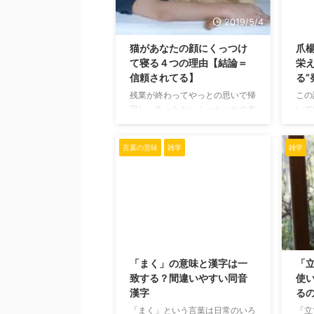
れません。 今回は問答の狙いと
れる
実際もちいるときに参考してもら
に水
2019/5/4
いたい例をご紹介しましょう。
せん
猫があなたの顔にくっつけ
爪
ソクラテス式問答法とは何か 結
です
て寝る４つの理由【結論＝
栄
論から言うと、議論ではなく対話
シャ
信頼されてる】
る”
によって相手に無知の知を悟らせ
大変
るといったものです。 もっと簡
実は
残業が終わってやっとの思いで帰
この
単に言うと、相手が正しいと思っ
私の
宅し、あったかいふっかふかの布
いて
...
団の中で猫ちゃんと一緒に寝る。
る理
「これが幸せの瞬間か…」と思い
てい
言葉の意味
雑学
雑学
ます。 一方で、猫と一緒に寝た
なん
ことが全くない、という方もいら
なぜ
っしゃるでしょう。 猫はなぜあ
尖っ
なたの顔にくっついて寝るんでし
すが
ょうか? 愛猫家なら気になります
なら
よね? この記事では、猫ちゃんが
らな
顔をくっつけて寝る理由や一緒に
が付
2019/5/2
寝やすい猫ちゃんの性格をご紹介
くか
「まく」の意味と漢字は一
「
していきます。 猫が顔をくっつ
にす
致する？間違いやすい同音
使
けて寝るのは信頼の証拠 あなた
いて
漢字
る
の猫ちゃんが顔をくっつけて寝る
入れ
のは、あなたを心から信頼してい
この
「まく」という言葉は日常のいろ
「立