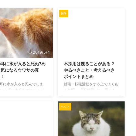
雑学
2019/5/4
2019/5/4
の耳に水が入ると死ぬ?め
不採用は覆ることがある？
ゃ気になるウワサの真
やるべきこと・考えるべき
…！
ポイントまとめ
耳に水が入ると死んでしま
就職・転職活動をする上でよくあ
という噂は本当なのでしょう
る疑問。 「不採用って、覆るも
 雨の中に外を出歩く猫もいま
のなの？」 「不採用を食らって
、お風呂が好きな猫もいるほ
も、その後の対応で逆転すること
ペット
す。 あなたも猫を飼ってい
はある？」 …不採用通知が届いた
ら、ぜひとも本当のことを知
あとは…誰しも想像することです
いでしょう。 実際に猫を飼
よね。 この記事ではそんなドラ
いる私が調べてみたので、ご
マのような展開が本当にあるのか
しますね。 猫の耳に水を入
どうか、見ていきます。 不採用