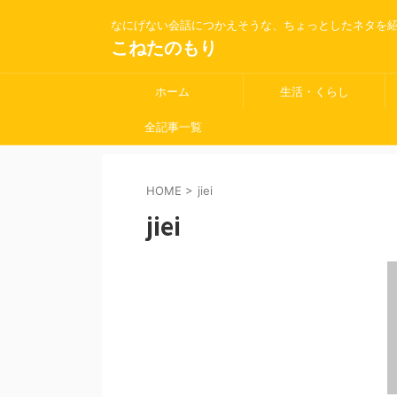
なにげない会話につかえそうな、ちょっとしたネタを
こねたのもり
ホーム
生活・くらし
全記事一覧
HOME
>
jiei
jiei