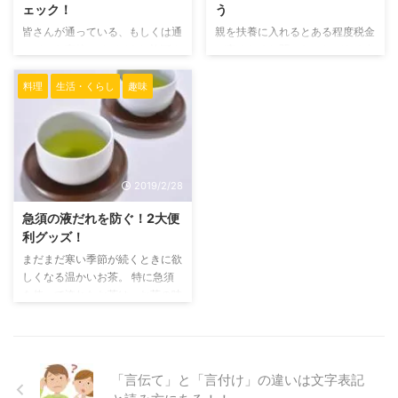
ェック！
う
こんなに相手のことが好きなのに
れて返品してもいい? そこで、購
皆さんが通っている、もしくは通
親を扶養に入れるとある程度税金
腹が立つと自己嫌悪に陥ったりし
入した商品を返品する際の一般的
っていた高校ではバイトは許可さ
が安くなると聞いたことがある人
てしまいますよね。 私は、5つの
なルールと箱を捨ててしまった場
れていたでしょうか？ ちょっと
いるかもしれませんが、実際には
理由があるのではないかと思い ...
合返品可能なのかどうかを調べて
前も現代でも何かと欲しい物や行
やっているのを周りから聞かなか
料理
生活・くらし
趣味
みましょう。 返品する際の一 ...
きたい場所があって高校生といえ
った…とか、もしくはデメリット
どお金はかかるものです。 そん
が気になるところだと思います。
な時、バイトができたらお財布の
今回はその親を扶養に入れること
強い味方になりますよね。 今回
による影響についてまとめたもの
はそのバイトの許可についてまと
になります。 扶養控除の仕組み
2019/2/28
めた記事になります。 まずは生
とメリット 扶養控除は16歳以上
徒手帳をチェック！校則における
の家族一人につき税金の控除を受
急須の液だれを防ぐ！2大便
バイト 皆さんは時分の生徒手帳
けることができるようになるもの
利グッズ！
を何回見た事があるでしょうか？
です。70歳以上になると70歳未
まだまだ寒い季節が続くときに欲
私は高校生時代に通しで読んだ覚
満よりも多く扶養控除を受けるこ
しくなる温かいお茶。 特に急須
えがありません。 そんな手帳に
とができます。 一般の控除対象
を使って淹れたお茶は、お茶の味
はバイトに関することも書かれて
扶養親族(16-18歳、23-69歳)……
をより濃く楽しめるものだと思い
いるものです。 バイトをでき ...
所得税38万 ...
ます。 そんな急須に付きものな
のが、液だれです。特に弄ってい
ないのに、注ぎ口からお湯がたれ
「言伝て」と「言付け」の違いは文字表記
て、気付くと周りが濡れてしまい