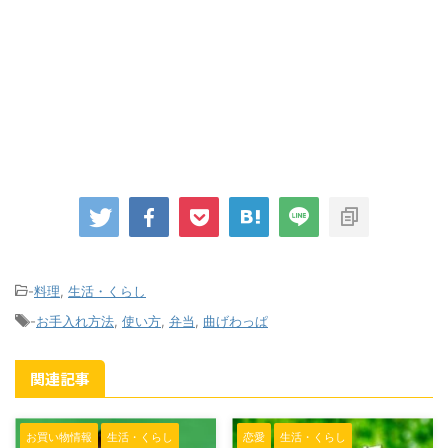
-
料理
,
生活・くらし
-
お手入れ方法
,
使い方
,
弁当
,
曲げわっぱ
関連記事
お買い物情報
生活・くらし
恋愛
生活・くらし