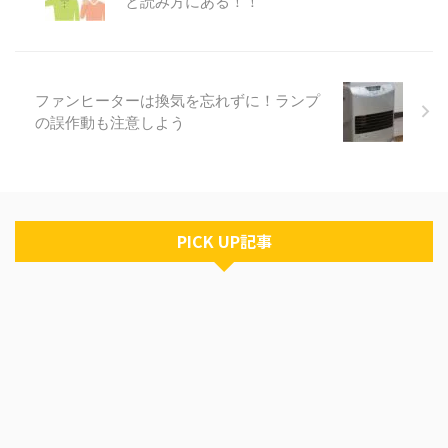
と読み方にある！！
ます。 せっかくいい気分でお茶
を飲んでいるのに、雑巾で拭く手
間がかかると嫌ですし、給を使う
のが面倒になってしまうかもしれ
ません。 しかし、そんな手間や
ファンヒーターは換気を忘れずに！ランプ
面倒な気分を解決してくるものが
の誤作動も注意しよう
最近はあるのです！ 今回はそん
な急須の液だれを防ぐ便利グッズ
を紹介したいと思います。 快適
...
PICK UP記事