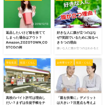
2018/12/13
2019/9/9
返品したいけど箱を捨てて
好きな人に腹が立つのはな
しまった場合はアウト？
ぜ?笑顔でいるために知るべ
Amazon,ZOZOTOWN,CO
き５つの理由
STCOの例
嫌いな人に腹が立つのはわかると
思います、 しかし、なぜ好きな
近頃、ネット通販を利用している
人にも腹が立つのでしょう？ そ
人はどんどん増えています。 店
れには5つの理由が考えられま
舗に出向かなくても希望の商品が
学生生活
生活・くらし
お年寄りケア
生活・くらし
す。 そして、好きな人に腹が立
宅配されるとても便利なネット通
つときにある考え方をすることに
販。 商品が届くと嬉しくて、つ
よって、その後の彼氏に対する態
い慌ただしく梱包をといて中身を
度や考え方も変わってくるのでは
確認しちゃいますね。 ところ
ないかと私は思います。 その2つ
が、しばらくして「やっぱり返品
2019/4/3
2019/6/24
を紹介させていただきますね。
したいな…」と思うこともしばし
好きな人に腹が立つときの心の状
ばあります。 そんなとき、返品
高校のバイト許可は理由し
「親を扶養に」デメリット
態とは？ どうして好きな人に腹
の際にハタと困るのが梱包です。
だい？まずは生徒手帳をチ
は大きい？注意点も考えよ
が立ってしまうのでしょうか？
箱、捨てちゃったけど違う箱に入