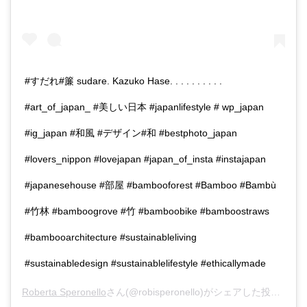
#すだれ#簾 sudare. Kazuko Hase. . . . . . . . . .
#art_of_japan_ #美しい日本 #japanlifestyle # wp_japan
#ig_japan #和風 #デザイン#和 #bestphoto_japan
#lovers_nippon #lovejapan #japan_of_insta #instajapan
#japanesehouse #部屋 #bambooforest #Bamboo #Bambù
#竹林 #bamboogrove #竹 #bamboobike #bamboostraws
#bambooarchitecture #sustainableliving
#sustainabledesign #sustainablelifestyle #ethicallymade
Roberta Speronello
さん(@robisperonello)がシェアした投稿 -
20