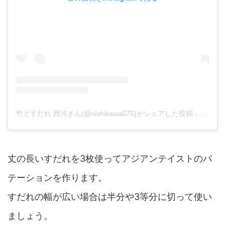
竹とすだれ 西河さん(@nishikawa075)がシェアした投稿
-
2018年
丈の長いすだれを3枚使ってアジアンテイストのパ
テーションを作ります。
すだれの幅が広い場合は半分や3等分に切って使い
ましょう。