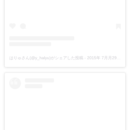
はりゅさん(@y_halyu)がシェアした投稿
-
2015年 7月月29日午前12時33分PDT