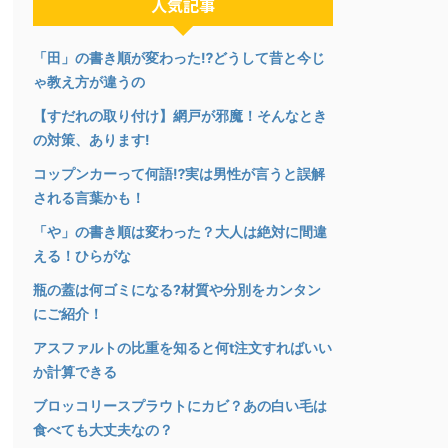
人気記事
「田」の書き順が変わった⁉︎どうして昔と今じ
ゃ教え方が違うの
【すだれの取り付け】網戸が邪魔！そんなとき
の対策、あります!
コップンカーって何語⁉︎実は男性が言うと誤解
される言葉かも！
「や」の書き順は変わった？大人は絶対に間違
える！ひらがな
瓶の蓋は何ゴミになる?材質や分別をカンタン
にご紹介！
アスファルトの比重を知ると何t注文すればいい
か計算できる
ブロッコリースプラウトにカビ？あの白い毛は
食べても大丈夫なの？