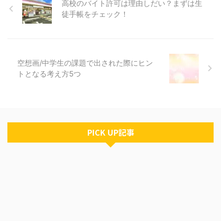
高校のバイト許可は理由しだい？まずは生
前にひらがなを付ける意味につい
徒手帳をチェック！
て、見ていきたいと思います。
親が考えるひらがなの名前の良い
ところ まずは、両親が名付ける
際にひらがなを使う理由で考えら
れるものについて挙げていきま
空想画/中学生の課題で出された際にヒン
す。 どれかが必ず当てはまるわ
トとなる考え方5つ
けではありませんが、主にこの4
つが理由になると考えられます。
他人から間違えられないようにす
るため 子どもの名前を考えて、
ど ...
PICK UP記事