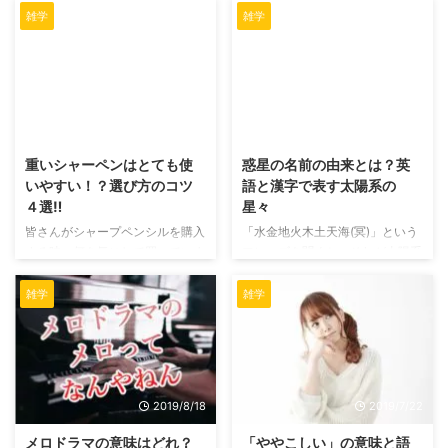
雑学
雑学
2019/4/13
2019/5/17
重いシャーペンはとても使
惑星の名前の由来とは？英
いやすい！？選び方のコツ
語と漢字で表す太陽系の
４選‼
星々
皆さんがシャープペンシルを購入
「水金地火木土天海(冥)」という
する時、何を気にして買っていま
フレーズを聞くと、それが太陽系
すか？ 見た目や対応している芯
の惑星を表しているとわかる人わ
の細さなどそれぞれこだわりがあ
かる人が多いと思います。 ま
雑学
雑学
ると思います。 今回の記事では
た、「マーズ」や「ジュピター」
そんなシャーペンの使いやすさに
などの惑星の英語名も何かしらの
ついて、重さを中心に解説してい
媒体で耳にするもので、日本人で
く記事になります。 シャーペン
も耳馴染みがある人がいますよ
の使いやすさを決める条件 シャ
ね。 では、そんな惑星の名前の
2019/8/18
2019/7/22
ーペンの使いやすさを決定するの
由来はいったい何から来ているの
は個人差はありますが、疲れにく
でしょうか？ 今回はその疑問を
メロドラマの意味はどれ？
「ややこしい」の意味と語