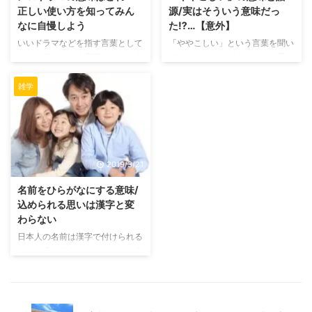
いということが前提にあります。
解決するために、惑星の英語と漢
正しい使い方を知ってみん
源/実はそういう意味だっ
特にシャーペンを使う頻度の多い
字の名前が付けられた由来を見て
なに自慢しよう
た⁉…【意外】
学生は一日の学校の授業で間を挟
いきます。 命名の法則はギリシ
いいドラマなどを指す言葉として
「ややこしい」という言葉を聞い
むといっても5時間以上使うこと
ャ神話と陰陽五行説から 惑星の
メロドラマという言葉があります
て、みなさんはどんなことが思い
になりますし、普通に勉強する時
英語名はローマ神話もしくはギリ
よね。 普段使う言葉ではないの
浮かびますか？ 私は、「ややこ
も一回の作業で数ページに渡っ ...
シャ神話の神々の名前が付けられ
ですが、聞いたらなんとなく「そ
しやぁ～ややこしやぁ～」という
て ...
雑学
ういえばそんな言葉もあったな
子ども向けの教育テレビで放送さ
ー」と思われる方がほとんどでし
れていた、野村萬斎さんの狂言が
ょう。 ところで… 耳長ネコ次郎
真っ先に浮かびます。 この歌詞
メロドラマの正しい意味、みなさ
をものすごく簡単に説明する
んはっきり言えますか？ 日本で
と・・・「誰が誰だかわからな
2019/3/21
も有名になった韓流ドラマの「冬
い！あなたはわたしで、わたしは
のソナタ」もメロドラマにあたる
あなた？もーややこしい！」で
名前をひらがなにする意味/
のでしょうか？ 「冬のソナタ」
す。 本当に簡単な説明ですが、
込められる思いは漢字と変
を見ていると、とても感動して思
とにかく、「ややこしい」という
わらない
わず涙が出てくるドラマなので、
ことなのです！ また、普段の日
日本人の名前は漢字で付けられる
メロドラマの意味として正しいと
常生活で「ややこしい」と感じる
ことが多いですが、ひらがなの名
思う方もいるかもわかりません。
場面はありませんか？ 私は大学
付けも珍しいものではありませ
メロドラマという言葉からの ...
で仕事をしています。学生と会話
ん。 ただ、敢えてひらがなで名
をよくし ...
前を付けるのもどんな意味がある
か気になるものです。 今回は名