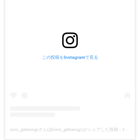
この投稿をInstagramで見る
ions_gikkieogrさん(@ions_gikkieogr)がシェアした投稿
-
2019年 8月月5日午後8時01分PDT