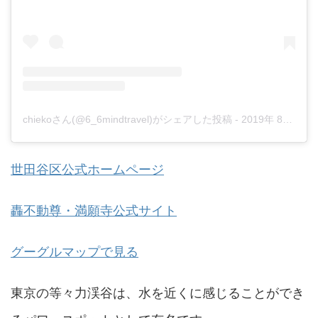
chiekoさん(@6_6mindtravel)がシェアした投稿
-
2019年 8月月5日午後6時38分PDT
世田谷区公式ホームページ
轟不動尊・満願寺公式サイト
グーグルマップで見る
東京の等々力渓谷は、水を近くに感じることができ