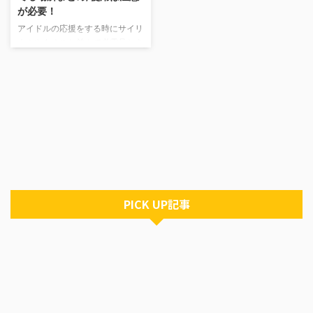
が必要！
アイドルの応援をする時にサイリ
ウムやタオルと並んで必需品とさ
れるうちわですが、中でもうちわ
自作することが多いものです。
でも、初めて作る時は、必要なも
のがよくわからない人がほとんど
だと思います。 今回の記事では
そんな応援用のうちわに必要なも
のについてまとめたものです。
アイドル以外でも応援する時に使
えるのでぜひ見ていってくださ
い。 うちわに必要なものと注意
点 応援用のうちわに必要になる
PICK UP記事
のは主に以下の物になります。
無地のうちわ えんぴつなどのペ
ン 両面テープもしくはのり ハサ
ミ カッター 色画用紙 デコパ ...