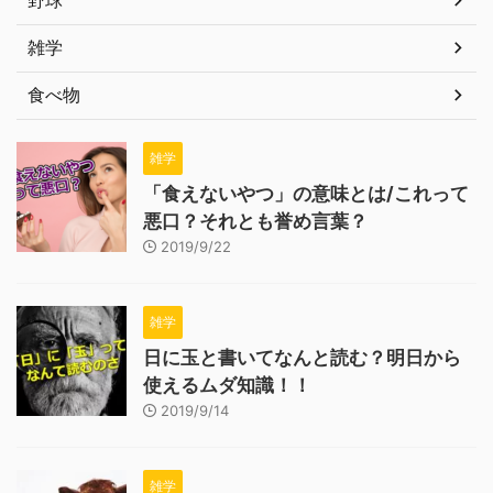
雑学
食べ物
雑学
「食えないやつ」の意味とは/これって
悪口？それとも誉め言葉？
2019/9/22
雑学
日に玉と書いてなんと読む？明日から
使えるムダ知識！！
2019/9/14
雑学