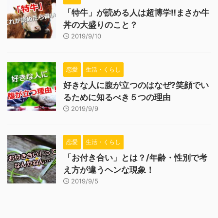
「特牛」が読める人は超博学‼まさか牛
丼の大盛りのこと？
2019/9/10
恋愛
生活・くらし
好きな人に腹が立つのはなぜ?笑顔でい
るために知るべき５つの理由
2019/9/9
恋愛
生活・くらし
「お付き合い」とは？/年齢・性別で考
え方が違うヘンな現象！
2019/9/5