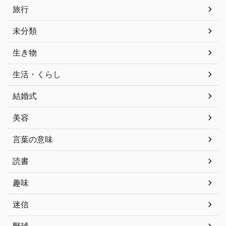
旅行
未分類
生き物
生活・くらし
結婚式
美容
言葉の意味
読書
趣味
迷信
野球