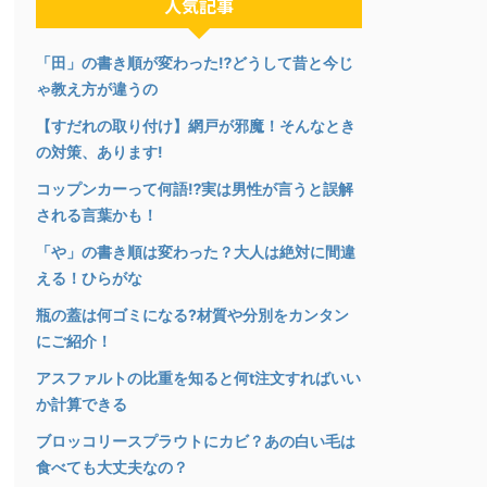
人気記事
「田」の書き順が変わった⁉︎どうして昔と今じ
ゃ教え方が違うの
【すだれの取り付け】網戸が邪魔！そんなとき
の対策、あります!
コップンカーって何語⁉︎実は男性が言うと誤解
される言葉かも！
「や」の書き順は変わった？大人は絶対に間違
える！ひらがな
瓶の蓋は何ゴミになる?材質や分別をカンタン
にご紹介！
アスファルトの比重を知ると何t注文すればいい
か計算できる
ブロッコリースプラウトにカビ？あの白い毛は
食べても大丈夫なの？