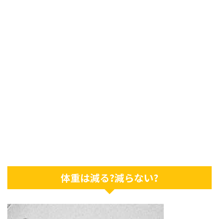
体重は減る?減らない?