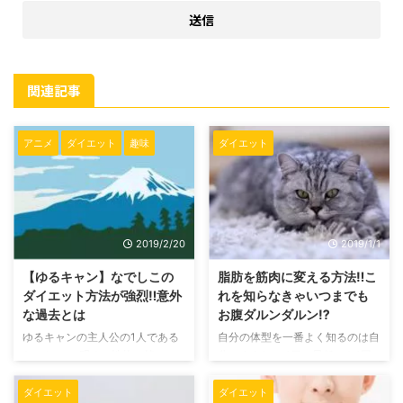
関連記事
アニメ
ダイエット
趣味
ダイエット
2019/2/20
2019/1/1
【ゆるキャン】なでしこの
脂肪を筋肉に変える方法‼︎こ
ダイエット方法が強烈‼︎意外
れを知らなきゃいつまでも
な過去とは
お腹ダルンダルン⁉︎
ゆるキャンの主人公の1人である
自分の体型を一番よく知るのは自
なでしこ。 明るい性格で笑い、
分ですよね。 1日に最低でも1回
食べ物を美味しそうに食べる彼女
は自分を鏡越しに見ると思いま
を見て、可愛さや癒しを感じる人
す。 その時に自分の体型に何か
ダイエット
ダイエット