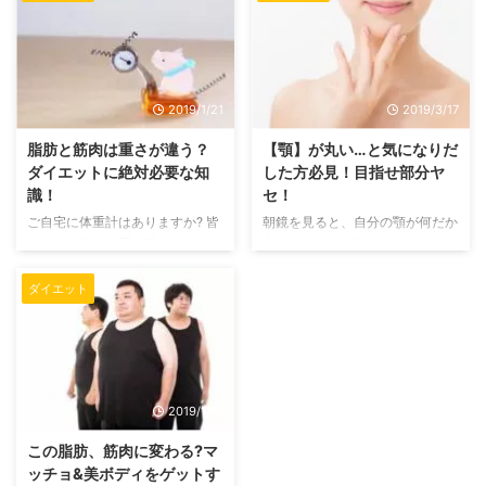
が漫画でもアニメでも多かったと
思うことはありませんか？ わた
思います。 しかし、そのなでし
しも鏡を見るたびにここがたるん
この可愛らしい姿には、とんでも
でる、引き締めたい、メリハリの
ないダイエットの努力があったの
ある体が欲しい…など悩みがつき
です。(漫画派の方はご存知かも
ないです。 ですが、思っている
2019/1/21
2019/3/17
しれません) それでは、なでしこ
だけではいつまでたっても理想の
がいったいどのようなダイエット
体型は手に入りません。痩せたい
脂肪と筋肉は重さが違う？
【顎】が丸い…と気になりだ
をしていたのか、なでしこのキャ
と思ったら今日から行動しましょ
ダイエットに絶対必要な知
した方必見！目指せ部分ヤ
ラクターから振り返っていきまし
う！ 痩せるといっても今回は体
識！
セ！
ょう。 各務原なでしことは？
重を減らすというよりも脂肪を筋
ご自宅に体重計はありますか? 皆
朝鏡を見ると、自分の顎が何だか
どんなキャラクター？ ↓各務原
肉に変えて体を引き締める、体脂
さんは自分の体重が現在どのくら
丸くなっている気がする。 で
なでしこ（公式ツイッターより引
肪を減らす方法を重点に紹介した
いなのか把握できているでしょう
も、何かダイエットを始めるにも
用） 本日2月5日は笑顔の日 ...
いと思います。 食べないダイエ
か? 「今何キロになっているかな
時間があまりない……そんな風に
...
ダイエット
あ~」なんて呑気なことを言って
思うことはありませんか？ そん
いる方はいませんか。 体重は自
な心配はいりません。 顎のたる
身の健康状態を知るうえで大切な
みはちょっとしたトレーニングや
バロメーターです。 できれば毎
意識を変えるだけで治るものなの
日チェックできるといいですが、
です。 今回はそんな顎の丸みを
2019/1/12
忙しくて無理な方でもたまには体
改善させる方法を紹介していきま
のことを気にして定期的に体重チ
す。 空いた時間でできるものば
この脂肪、筋肉に変わる?マ
ェックすることをおすすめしま
かりなので、すっきりさせたい方
ッチョ&美ボディをゲットす
す。 とはいえ、実は体重計の数
はぜひとも一緒に確認していきま