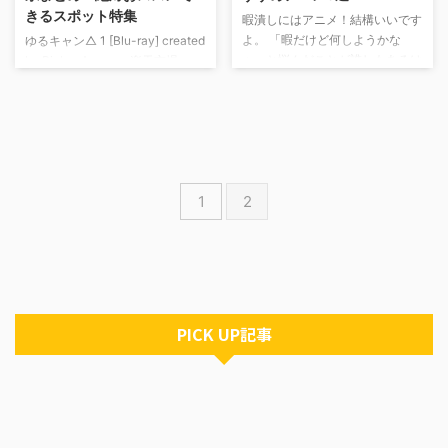
きるスポット特集
暇潰しにはアニメ！結構いいです
よ。 「暇だけど何しようかな
ゆるキャン△ 1 [Blu-ray] created
ぁ」と悩んだことが誰しもあるは
by Rinker Amazon 楽天市場
ず。 雨の日や、1日家でゴロゴロ
Yahooショッピング 2018年に1月
したい日。長期休暇。バスや電車
にアニメ放送され、その綺麗な情
での移動時間など…意外と退屈な
景と女の子が織りなすストーリー
時間って多いですよね。 そんな
が話題となったゆるキャン。
時におすすめなのはアニメです。
【BS11にて第1話再放送】本日、
基本的にアニメは1話25分ほどな
BS11にて深夜24時30分より第2
1
2
ので時間が過ぎるのが一瞬のよう
話「ようこそ野クルへ！」が放送
に思えます。皆さんの暇な時間が
されます！なでしこが、千明、あ
楽しいひと時に変わりますよう
おい、斉藤さんに初めて出会いま
に、ということでジャンルごとに
す！なでしこは「各務原」と苗字
おすすめアニメを紹介していこう
で呼ばれていたり、初めましてが
と思います。 ちなみに、期間に
沢山の第2話ですね(´エ｀)是非、
よっては以下のシリーズが追加料
お楽しみください♪# ...
PICK UP記事
金なしで見放題だったりするの ...