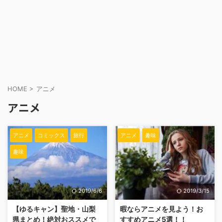
HOME
>
アニメ
アニメ
アニメ
コミックス
旅行
アニメ
趣味
趣味
2019/6/6
2019/3/15
【ゆるキャン】聖地・山梨
暇ならアニメを見よう！お
県まとめ！絶対おススメで
すすめアニメ5選！！