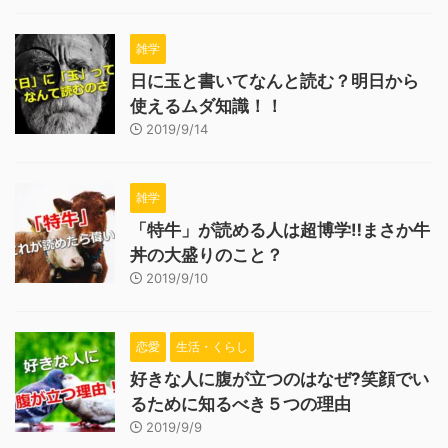
雑学
日に玉と書いてなんと読む？明日から
使えるムダ知識！！
2019/9/14
雑学
「特牛」が読める人は超博学‼まさか牛
丼の大盛りのこと？
2019/9/10
恋愛
生活・くらし
好きな人に腹が立つのはなぜ?笑顔でい
るために知るべき５つの理由
2019/9/9